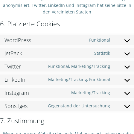
anonymisiert. Twitter, LinkedIn und Instagram hat seine Sitze in
den Vereinigten Staaten
6. Platzierte Cookies
WordPress
Funktional
Consent
to
JetPack
Statistik
service
Consent
wordpres
to
Twitter
Funktional, Marketing/Tracking
service
Consent
jetpack
to
LinkedIn
Marketing/Tracking, Funktional
service
Consent
twitter
to
Instagram
Marketing/Tracking
service
Consent
linkedin
to
Sonstiges
Gegenstand der Untersuchung
service
Consent
instagra
to
7. Zustimmung
service
sonstiges
Wenn du unsere Website das erste Mal besuchst, zeigen wir dir