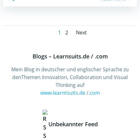
Posts
Posts
Page
Page
1
2
Next
navigation
navigation
Blogs – Learnsuits.de / .com
Mein Blog in deutscher und englischer Sprache zu
denThemen Innovation, Collaboration und Visual
Thinking auf
www.learntsuits.de
/
.com
Unbekannter Feed