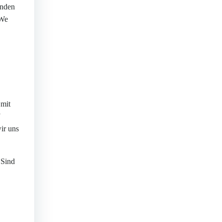
enden
 We
 mit
ir uns
 Sind