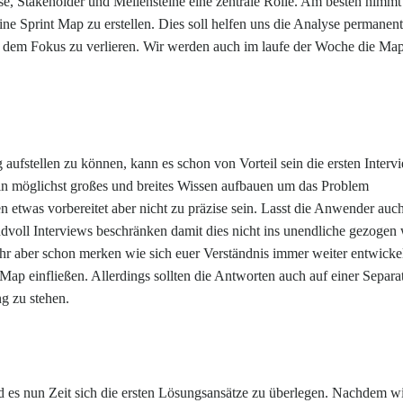
se, Stakeholder und Meilensteine eine zentrale Rolle. Am besten nimm
ine Sprint Map zu erstellen. Dies soll helfen uns die Analyse permanent
us dem Fokus zu verlieren. Wir werden auch im laufe der Woche die Ma
aufstellen zu können, kann es schon von Vorteil sein die ersten Interv
n möglichst großes und breites Wissen aufbauen um das Problem
n etwas vorbereitet aber nicht zu präzise sein. Lasst die Anwender auc
ndvoll Interviews beschränken damit dies nicht ins unendliche gezogen 
ihr aber schon merken wie sich euer Verständnis immer weiter entwickel
 Map einfließen. Allerdings sollten die Antworten auch auf einer Separa
g zu stehen.
ird es nun Zeit sich die ersten Lösungsansätze zu überlegen. Nachdem w