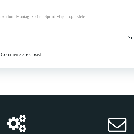
novation
Montag
sprint
Sprint Map
Top
Ziele
Beitragsnavigation
Nex
Comments are closed