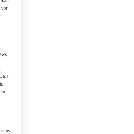
t man
 vor
p
iews
h
wird.
t.
ten
ir uns