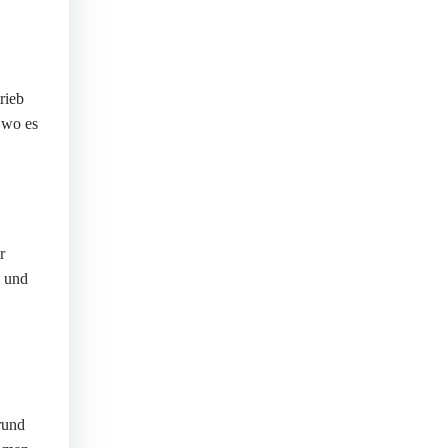
rieb
 wo es
r
n und
rund