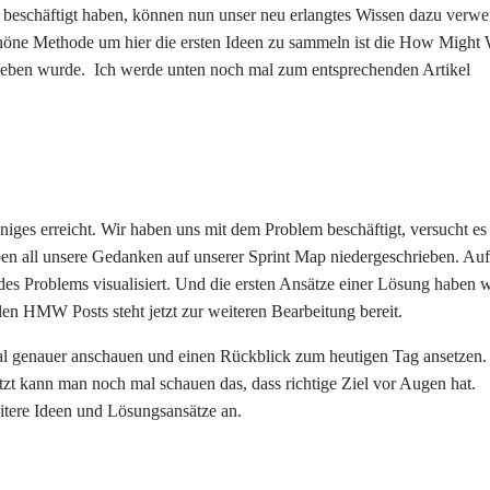
beschäftigt haben, können nun unser neu erlangtes Wissen dazu verw
chöne Methode um hier die ersten Ideen zu sammeln ist die How Might
hrieben wurde. Ich werde unten noch mal zum entsprechenden Artikel
iges erreicht. Wir haben uns mit dem Problem beschäftigt, versucht es
ben all unsere Gedanken auf unserer Sprint Map niedergeschrieben. Auf
des Problems visualisiert. Und die ersten Ansätze einer Lösung haben w
n HMW Posts steht jetzt zur weiteren Bearbeitung bereit.
l genauer anschauen und einen Rückblick zum heutigen Tag ansetzen.
tzt kann man noch mal schauen das, dass richtige Ziel vor Augen hat.
itere Ideen und Lösungsansätze an.