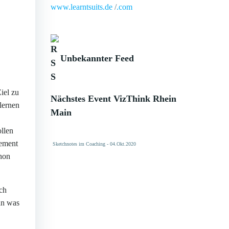
www.learntsuits.de
/
.com
Unbekannter Feed
iel zu
Nächstes Event VizThink Rhein
lernen
Main
ollen
gement
Sketchnotes im Coaching - 04.Okt.2020
chon
ch
an was